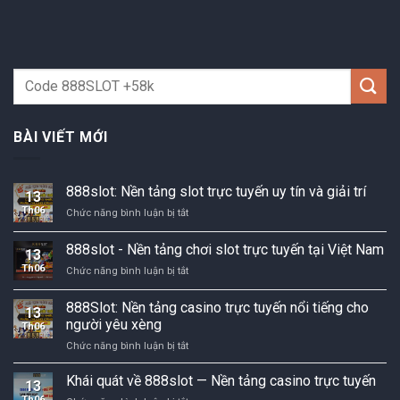
BÀI VIẾT MỚI
888slot: Nền tảng slot trực tuyến uy tín và giải trí
13
Th06
888slot:
Chức năng bình luận bị tắt
Nền
tảng
888slot - Nền tảng chơi slot trực tuyến tại Việt Nam
13
slot
Th06
888slot
Chức năng bình luận bị tắt
trực
-
tuyến
Nền
uy
888Slot: Nền tảng casino trực tuyến nổi tiếng cho
13
tảng
tín
người yêu xèng
Th06
chơi
và
888Slot:
Chức năng bình luận bị tắt
slot
giải
Nền
trực
trí
tảng
tuyến
Khái quát về 888slot — Nền tảng casino trực tuyến
13
casino
tại
Th06