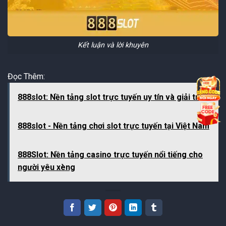
Kết luận và lời khuyên
Đọc Thêm:
888slot: Nền tảng slot trực tuyến uy tín và giải trí
888slot - Nền tảng chơi slot trực tuyến tại Việt Nam
888Slot: Nền tảng casino trực tuyến nổi tiếng cho
người yêu xèng