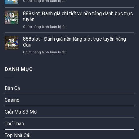
Khái
Chức năng bình luận bị tắt
trực
Việt
quát
tuyến
Nam
về
888slot: Đánh giá chi tiết về nền tảng đánh bạc trực
nổi
13
888slot
tiếng
tuyến
Th06
—
cho
888slot:
Chức năng bình luận bị tắt
Nền
người
Đánh
tảng
yêu
giá
casino
888slot - Đánh giá nền tảng slot trực tuyến hàng
xèng
13
chi
trực
đầu
Th06
tiết
tuyến
888slot
Chức năng bình luận bị tắt
về
-
nền
Đánh
tảng
giá
DANH MỤC
đánh
nền
bạc
tảng
trực
slot
tuyến
Bắn Cá
trực
tuyến
Casino
hàng
đầu
Giải Mã Sổ Mơ
Thể Thao
Top Nhà Cái