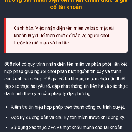
cố tài khoản
Cảnh báo: Việc nhận diện tên miền và bảo mật tài
khoản là yếu tố then chốt để bảo vệ người chơi
trước kẻ giả mạo và tin tặc.
888slot có quy trình nhận diện tên miền và phân phối liên kết
hợp pháp giúp người chơi phân biệt nguồn tin cậy và tránh
các kênh sao chép. Để gia cố tài khoản, người chơi cần thiết
lập xác thực hai yếu tố, cập nhật thông tin liên hệ và xác thực
danh tính theo yêu cầu pháp lý địa phương.
Kiểm tra tín hiệu hợp pháp trên thanh công cụ trình duyệt.
Đọc kỹ đường dẫn và chữ ký tên miền trước khi đăng ký.
Sử dụng xác thực 2FA và mật khẩu mạnh cho tài khoản.