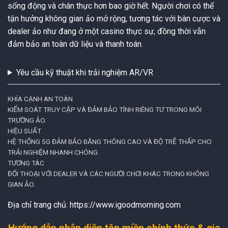
sống động và chân thực hơn bao giờ hết. Người chơi có thể
tận hưởng không gian ảo mở rộng, tương tác với bàn cược và
dealer ảo như đang ở một casino thực sự, đồng thời vẫn
đảm bảo an toàn dữ liệu và thanh toán.
Yêu cầu kỹ thuật khi trải nghiệm AR/VR
KHÍA CẠNH AN TOÀN
KIỂM SOÁT TRUY CẬP VÀ ĐẢM BẢO TÍNH RIÊNG TƯ TRONG MÔI
TRƯỜNG ẢO.
HIỆU SUẤT
HỆ THỐNG 5G ĐẢM BẢO BĂNG THÔNG CAO VÀ ĐỘ TRỄ THẤP CHO
TRẢI NGHIỆM NHANH CHÓNG.
TƯƠNG TÁC
ĐỐI THOẠI VỚI DEALER VÀ CÁC NGƯỜI CHƠI KHÁC TRONG KHÔNG
GIAN ẢO.
Địa chỉ trang chủ: https://www.igoodmorning.com
Hướng dẫn nhận diện tên miền chính thức & gia