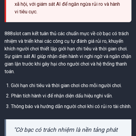
xã hội, với giám sát AI để ngăn ngừa rủi ro và hành
vi tiêu cực.
888slot cam kết tuân thủ các chuẩn mực về cờ bạc có trách
nhiệm và triển khai các công cụ tự đánh giá rủi ro, khuyến
khích người chơi thiết lập giới hạn chi tiêu và thời gian chơi.
Sự giám sát AI giúp nhận diện hành vi nghi ngờ và ngăn chặn
gian lận trước khi gây hại cho người chơi và hệ thống thanh
toán.
Giới hạn chi tiêu và thời gian chơi cho mỗi người chơi.
Phân tích hành vi để nhận diện dấu hiệu nghi vấn.
Thông báo và hướng dẫn người chơi khi có rủi ro tài chính.
"Cờ bạc có trách nhiệm là nền tảng phát