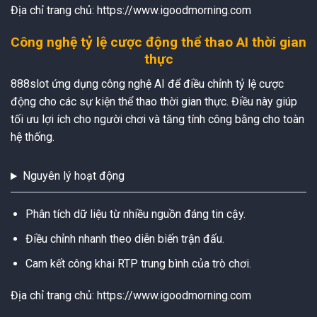
Địa chỉ trang chủ: https://www.igoodmorning.com
Công nghệ tỷ lệ cược động thể thao AI thời gian
thực
888slot ứng dụng công nghệ AI để điều chỉnh tỷ lệ cược
động cho các sự kiện thể thao thời gian thực. Điều này giúp
tối ưu lợi ích cho người chơi và tăng tính công bằng cho toàn
hệ thống.
Nguyên lý hoạt động
Phân tích dữ liệu từ nhiều nguồn đáng tin cậy.
Điều chỉnh nhanh theo diễn biến trận đấu.
Cam kết công khai RTP trung bình của trò chơi.
Địa chỉ trang chủ: https://www.igoodmorning.com