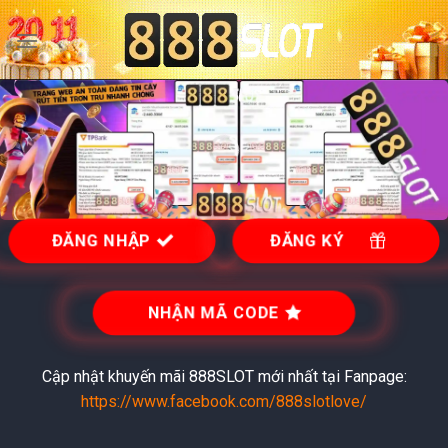
Skip
to
content
ĐĂNG NHẬP
ĐĂNG KÝ
NHẬN MÃ CODE
Cập nhật khuyến mãi 888SLOT mới nhất tại Fanpage:
https://www.facebook.com/888slotlove/