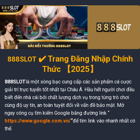
✔️
Trang Đăng Nhập Chính
888SLOT
Thức 【2025】
888SLOT
là một sòng bạc cung cấp các sản phẩm cá cược
giải trí trực tuyến tốt nhất tại Châu Á. Hầu hết người chơi đều
biết đến nhà cái bởi chất lượng dịch vụ trong từng trò chơi
cùng độ uy tín, an toàn tuyệt đối về vấn đề bảo mật.
Mở
ngay công cụ tìm kiếm Google bằng đường link “
https://www.google.com.vn/
“
để tìm link vào
nhanh nhất có
thể.