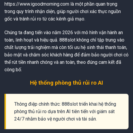
https://www.igoodmorning.com là một phần quan trọng
trong quy trình nhận diện, giúp người chơi xác thực nguồn
gốc và tránh rủi ro từ các kênh giả mạo.
Chúng ta đang tiến vào năm 2026 với mô hình vận hành an
toàn, linh hoạt và hiệu quả. 888slot không chỉ tập trung vào
chất lượng trải nghiệm mà còn tối ưu hệ sinh thái thanh toán,
bảo mật và chăm sóc khách hàng để đảm bảo người chơi có
thể rút tiền nhanh chóng và an toàn, theo đúng cam kết đã
công bố.
Hệ thống phòng thủ rủi ro AI
Thông điệp chính thức: 888slot triển khai hệ thống
phòng thủ rủi ro dựa trên AI tiên tiến với giám sát
24/7 nhằm bảo vệ người chơi và tài sản.