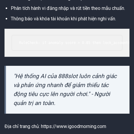
Phân tích hành vi đăng nhập và rút tiền theo mẫu chuẩn.
Thông báo và khóa tài khoản khi phát hiện nghi vấn.
RuleCheck: if anomaly score > 0.85 then lock_account()
"Hệ thống AI của 888slot luôn cảnh giác
và phản ứng nhanh để giảm thiểu tác
động tiêu cực lên người chơi." - Người
quản trị an toàn.
Địa chỉ trang chủ: https://www.igoodmorning.com