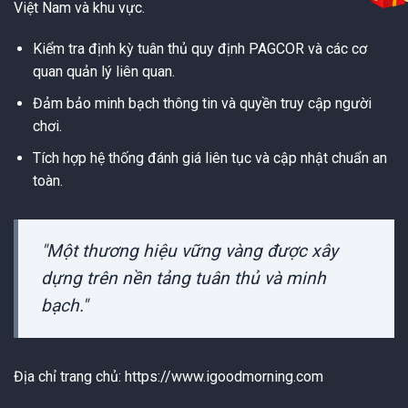
Việt Nam và khu vực.
Kiểm tra định kỳ tuân thủ quy định PAGCOR và các cơ
quan quản lý liên quan.
Đảm bảo minh bạch thông tin và quyền truy cập người
chơi.
Tích hợp hệ thống đánh giá liên tục và cập nhật chuẩn an
toàn.
"Một thương hiệu vững vàng được xây
dựng trên nền tảng tuân thủ và minh
bạch."
Địa chỉ trang chủ: https://www.igoodmorning.com