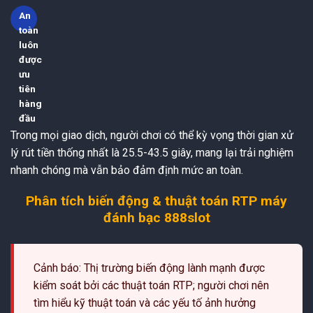
An
toàn
luôn
được
ưu
tiên
hàng
đầu
Trong mọi giao dịch, người chơi có thể kỳ vọng thời gian xử
lý rút tiền thống nhất là 25.5-43.5 giây, mang lại trải nghiệm
nhanh chóng mà vẫn bảo đảm định mức an toàn.
Phân tích biến động & thuật toán RTP máy
đánh bạc 888slot
Cảnh báo: Thị trường biến động lành mạnh được
kiểm soát bởi các thuật toán RTP; người chơi nên
tìm hiểu kỹ thuật toán và các yếu tố ảnh hưởng