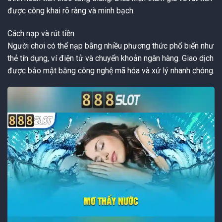
được công khai rõ ràng và minh bạch.
Cách nạp và rút tiền
Người chơi có thể nạp bằng nhiều phương thức phổ biến như
thẻ tín dụng, ví điện tử và chuyển khoản ngân hàng. Giao dịch
được bảo mật bằng công nghệ mã hóa và xử lý nhanh chóng.