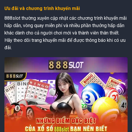
Ưu đãi và chương trình khuyến mãi
888slot thường xuyên cập nhật các chương trình khuyến mãi
hấp dẫn, vòng quay miễn phí và nhiều phần thưởng hấp dẫn
khác dành cho cả người chơi mới và thành viên thân thiết.
Hãy theo dõi trang khuyến mãi để được thông báo khi có ưu
đãi.