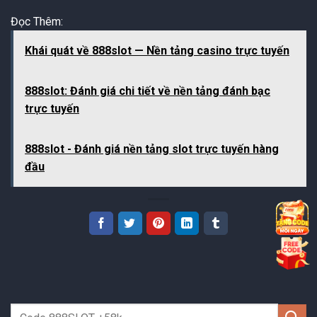
Đọc Thêm:
Khái quát về 888slot — Nền tảng casino trực tuyến
888slot: Đánh giá chi tiết về nền tảng đánh bạc
trực tuyến
888slot - Đánh giá nền tảng slot trực tuyến hàng
đầu