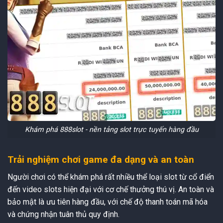
Khám phá 888slot - nền tảng slot trực tuyến hàng đầu
Trải nghiệm chơi game đa dạng và an toàn
Người chơi có thể khám phá rất nhiều thể loại slot từ cổ điển
đến video slots hiện đại với cơ chế thưởng thú vị. An toàn và
bảo mật là ưu tiên hàng đầu, với chế độ thanh toán mã hóa
và chứng nhận tuân thủ quy định.