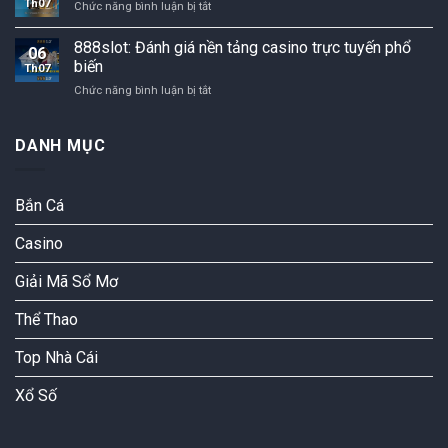
Th07
888slot
Chức năng bình luận bị tắt
tảng
hàng
-
slot
đầu
Nền
888slot: Đánh giá nền tảng casino trực tuyến phổ
trực
06
tảng
tuyến
biến
Th07
máy
uy
888slot:
Chức năng bình luận bị tắt
xèng
tín
Đánh
trực
và
giá
tuyến
đầy
nền
uy
DANH MỤC
đủ
tảng
tín
trò
casino
chơi
trực
Bắn Cá
tuyến
phổ
Casino
biến
Giải Mã Sổ Mơ
Thể Thao
Top Nhà Cái
Xổ Số