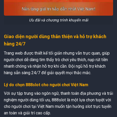
Ưu đãi và chương trình khuyến mãi
Giao diện người dùng thân thiện và hỗ trợ khách
hàng 24/7
Trang web được thiết kế tối giản nhưng vẫn trực quan, giúp
người chơi dễ dàng tìm thấy trò chơi yêu thích, nạp rút tiền
nhanh chóng và nhận hỗ trợ khi cần. Đội ngũ hỗ trợ khách
hàng sẵn sàng 24/7 để giải quyết mọi thắc mắc.
Lý do chọn 888slot cho người chơi Việt Nam
Với sự tập trung vào ngôn ngữ, thanh toán địa phương và trải
nghiệm người dùng tối ưu, 888slot là một lựa chọn tuyệt vời
cho người chơi tại Việt Nam muốn tận hưởng slot trực tuyến
an toàn và giải trí cao cấp.