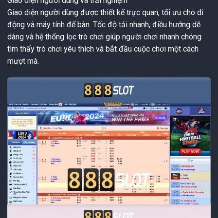
Giao diện người dùng và trải nghiệm
Giao diện người dùng được thiết kế trực quan, tối ưu cho di
động và máy tính để bàn. Tốc độ tải nhanh, điều hướng dễ
dàng và hệ thống lọc trò chơi giúp người chơi nhanh chóng
tìm thấy trò chơi yêu thích và bắt đầu cuộc chơi một cách
mượt mà.