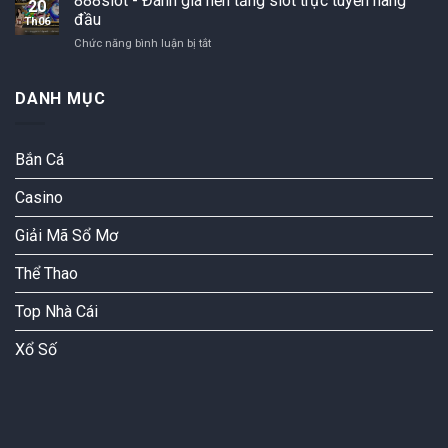
888slot - Đánh giá nền tảng slot trực tuyến hàng
xèng
20
chi
trực
đầu
Th06
tiết
tuyến
888slot
Chức năng bình luận bị tắt
về
-
nền
Đánh
tảng
giá
DANH MỤC
đánh
nền
bạc
tảng
trực
slot
tuyến
Bắn Cá
trực
tuyến
Casino
hàng
đầu
Giải Mã Sổ Mơ
Thể Thao
Top Nhà Cái
Xổ Số