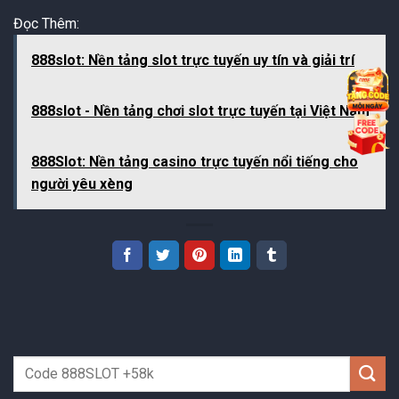
Đọc Thêm:
888slot: Nền tảng slot trực tuyến uy tín và giải trí
888slot - Nền tảng chơi slot trực tuyến tại Việt Nam
888Slot: Nền tảng casino trực tuyến nổi tiếng cho
người yêu xèng